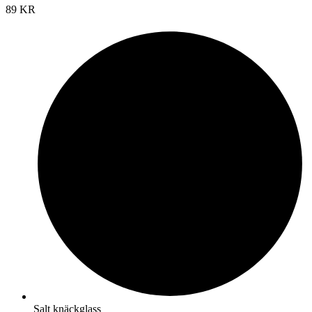
89 KR
Salt knäckglass