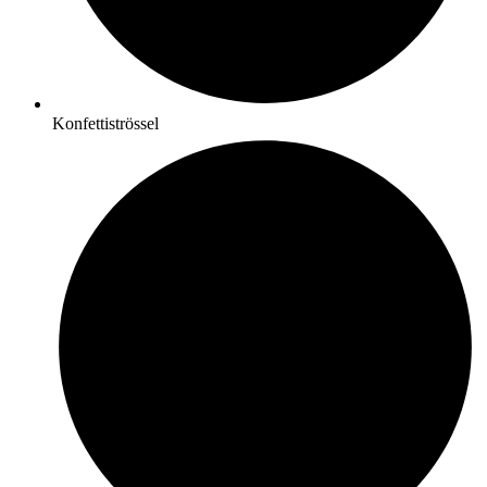
Konfettiströssel