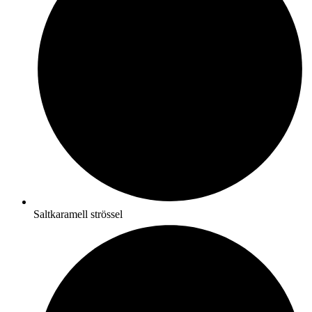
Saltkaramell strössel