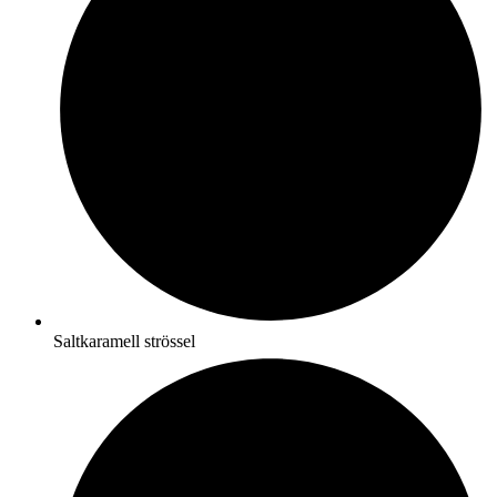
Saltkaramell strössel