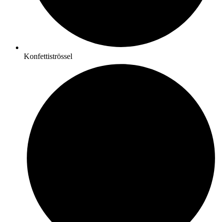
Konfettiströssel