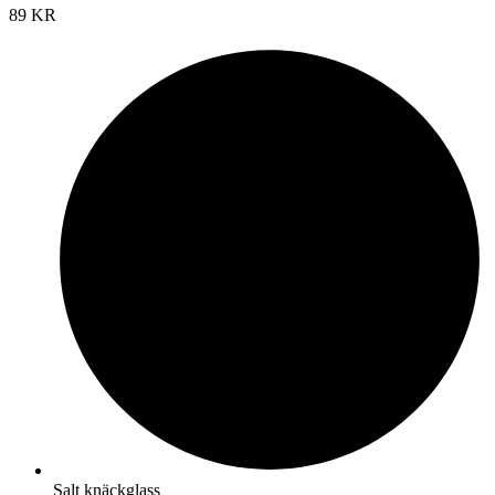
89 KR
Salt knäckglass